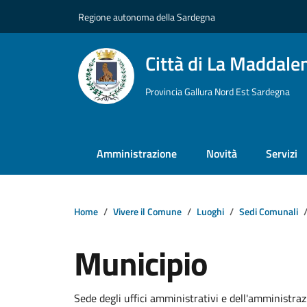
Vai ai contenuti
Vai al footer
Regione autonoma della Sardegna
Città di La Maddale
Provincia Gallura Nord Est Sardegna
Amministrazione
Novità
Servizi
Home
Vivere il Comune
Luoghi
Sedi Comunali
Municipio
Dettagli della notizi
Sede degli uffici amministrativi e dell'amministr