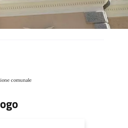
azione comunale
uogo