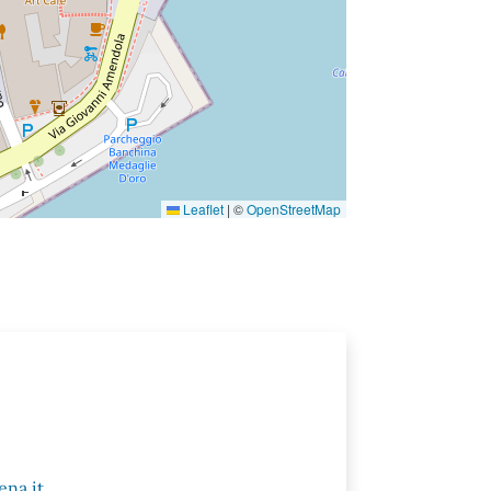
Leaflet
|
©
OpenStreetMap
na.it