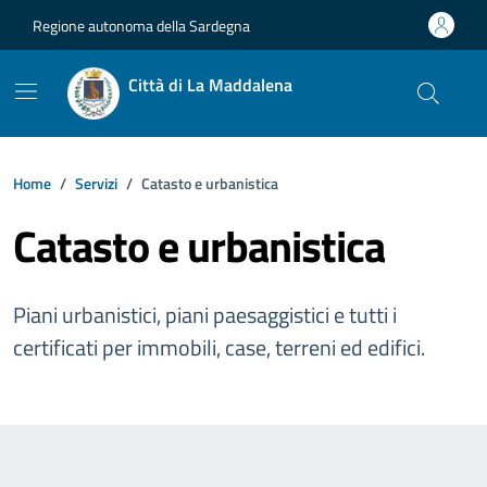
Vai ai contenuti
Vai al footer
Regione autonoma della Sardegna
Città di La Maddalena
Home
Servizi
Catasto e urbanistica
Catasto e urbanistica
Piani urbanistici, piani paesaggistici e tutti i
certificati per immobili, case, terreni ed edifici.