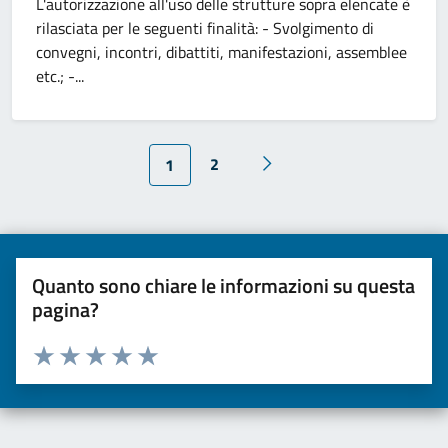
L'autorizzazione all'uso delle strutture sopra elencate è
rilasciata per le seguenti finalità: - Svolgimento di
convegni, incontri, dibattiti, manifestazioni, assemblee
etc.; -...
2
1
Quanto sono chiare le informazioni su questa
pagina?
Valuta da 1 a 5 stelle la pagina
Valuta una stella su 5
Valuta 2 stelle su 5
Valuta 3 stelle su 5
Valuta 4 stelle su 5
Valuta 5 stelle su 5