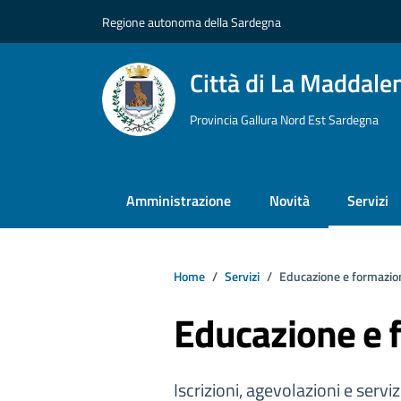
Vai ai contenuti
Vai al footer
Regione autonoma della Sardegna
Città di La Maddale
Provincia Gallura Nord Est Sardegna
Amministrazione
Novità
Servizi
Home
Servizi
Educazione e formazio
Educazione e 
Iscrizioni, agevolazioni e serviz