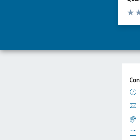
Valuta d
Valuta
Va
Con