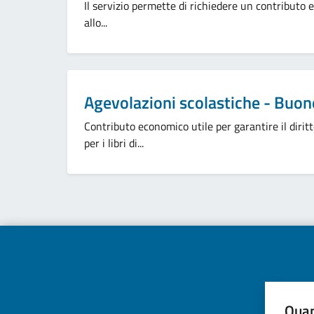
Il servizio permette di richiedere un contributo ec
allo...
Categoria:
Agevolazioni scolastiche - Buono
Contributo economico utile per garantire il diritt
per i libri di...
Quan