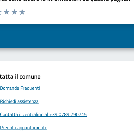
a 1 a 5 stelle la pagina
 una stella su 5
luta 2 stelle su 5
Valuta 3 stelle su 5
Valuta 4 stelle su 5
Valuta 5 stelle su 5
tatta il comune
Domande Frequenti
Richiedi assistenza
Contatta il centralino al +39 0789 790715
Prenota appuntamento