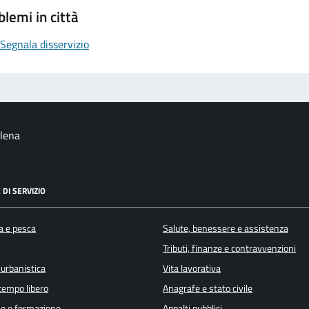
blemi in città
Segnala disservizio
alena
 DI SERVIZIO
a e pesca
Salute, benessere e assistenza
Tributi, finanze e contravvenzioni
 urbanistica
Vita lavorativa
 tempo libero
Anagrafe e stato civile
e e formazione
Appalti pubblici