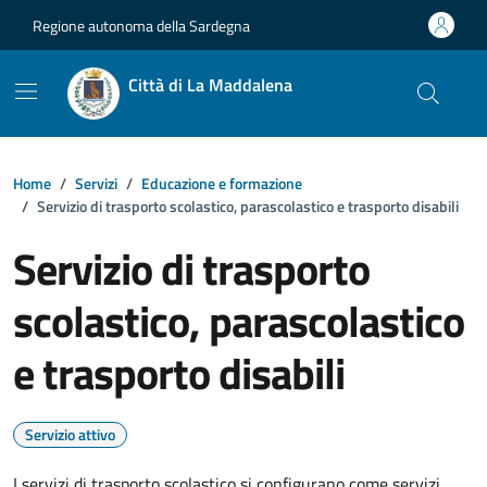
Vai ai contenuti
Vai al footer
Regione autonoma della Sardegna
Città di La Maddalena
Home
Servizi
Educazione e formazione
Servizio di trasporto scolastico, parascolastico e trasporto disabili
Servizio di trasporto
scolastico, parascolastico
e trasporto disabili
Servizio attivo
I servizi di trasporto scolastico si configurano come servizi