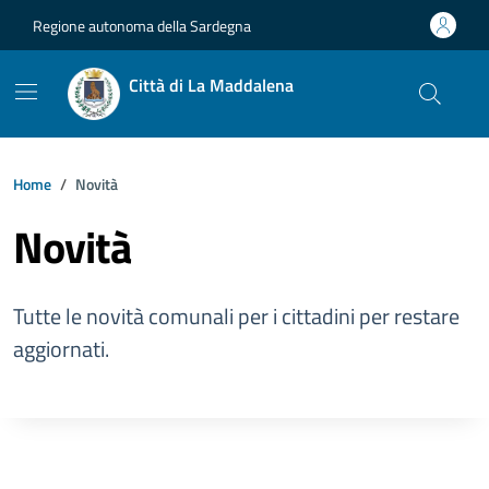
Vai ai contenuti
Vai al footer
Regione autonoma della Sardegna
Città di La Maddalena
Home
Novità
Novità
Tutte le novità comunali per i cittadini per restare
aggiornati.