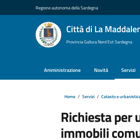
Vai ai contenuti
Vai al footer
Regione autonoma della Sardegna
Città di La Maddale
Provincia Gallura Nord Est Sardegna
Amministrazione
Novità
Servizi
Home
Servizi
Catasto e urbanistic
Richiesta per
immobili comu