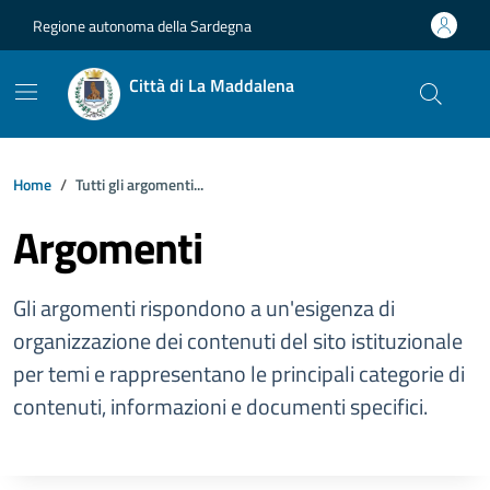
Vai ai contenuti
Vai al footer
Regione autonoma della Sardegna
Città di La Maddalena
Home
Tutti gli argomenti...
Argomenti
Gli argomenti rispondono a un'esigenza di
organizzazione dei contenuti del sito istituzionale
per temi e rappresentano le principali categorie di
contenuti, informazioni e documenti specifici.