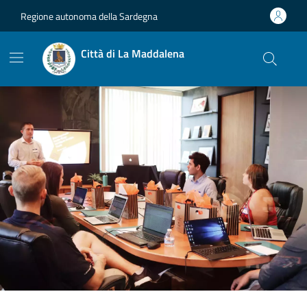
Vai ai contenuti
Vai al footer
Regione autonoma della Sardegna
Città di La Maddalena