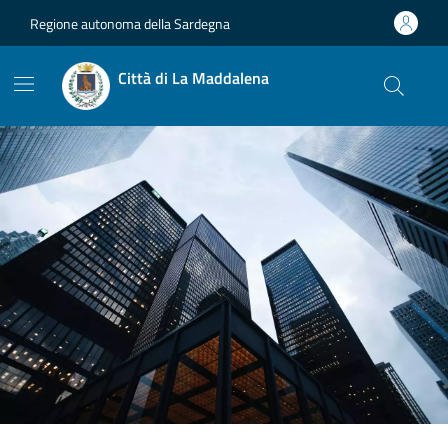
Vai ai contenuti
Vai al footer
Regione autonoma della Sardegna
Città di La Maddalena