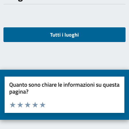
Tutti i luoghi
Quanto sono chiare le informazioni su questa
pagina?
Valuta da 1 a 5 stelle la pagina
Valuta una stella su 5
Valuta 2 stelle su 5
Valuta 3 stelle su 5
Valuta 4 stelle su 5
Valuta 5 stelle su 5