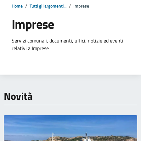
Home
Tutti gli argomenti...
Imprese
Imprese
Dettagli della notizia
Servizi comunali, documenti, uffici, notizie ed eventi
relativi a Imprese
Novità