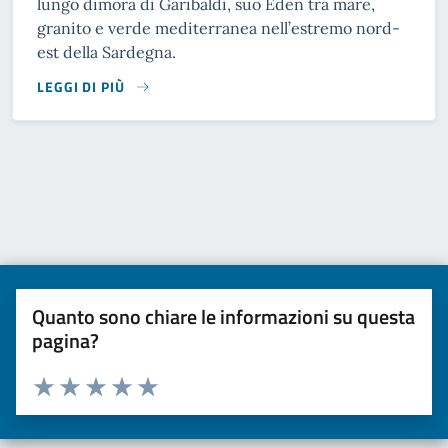
lungo dimora di Garibaldi, suo Eden tra mare,
granito e verde mediterranea nell’estremo nord-
est della Sardegna.
LEGGI DI PIÙ
READ MORE
Quanto sono chiare le informazioni su questa
pagina?
Valuta da 1 a 5 stelle la pagina
Valuta una stella su 5
Valuta 2 stelle su 5
Valuta 3 stelle su 5
Valuta 4 stelle su 5
Valuta 5 stelle su 5