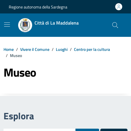
Vai ai contenuti
Vai al footer
Regione autonoma della Sardegna
Città di La Maddalena
Home
Vivere il Comune
Luoghi
Centro per la cultura
Museo
Museo
Esplora