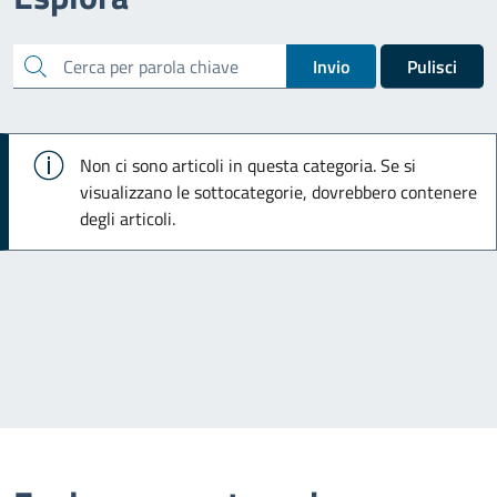
cerca
Invio
Pulisci
Info
Non ci sono articoli in questa categoria. Se si
visualizzano le sottocategorie, dovrebbero contenere
degli articoli.