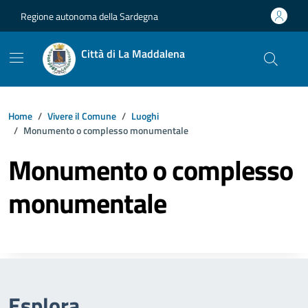
Vai ai contenuti
Vai al footer
Regione autonoma della Sardegna
Città di La Maddalena
Home
Vivere il Comune
Luoghi
Monumento o complesso monumentale
Monumento o complesso
monumentale
Esplora