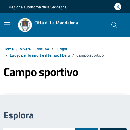
Vai ai contenuti
Vai al footer
Regione autonoma della Sardegna
Città di La Maddalena
Home
Vivere il Comune
Luoghi
Luogo per lo sport e il tempo libero
Campo sportivo
Campo sportivo
Esplora