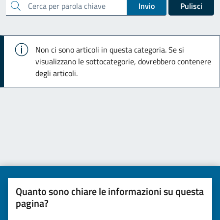
cerca
Invio
Pulisci
Info
Non ci sono articoli in questa categoria. Se si
visualizzano le sottocategorie, dovrebbero contenere
degli articoli.
Quanto sono chiare le informazioni su questa
pagina?