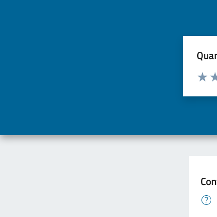
Quan
Valuta d
Valuta
Va
Con