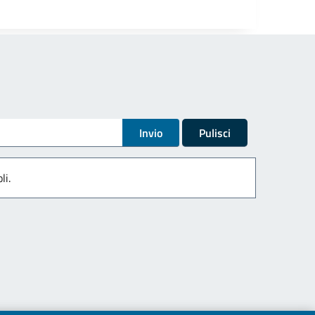
Invio
Pulisci
li.