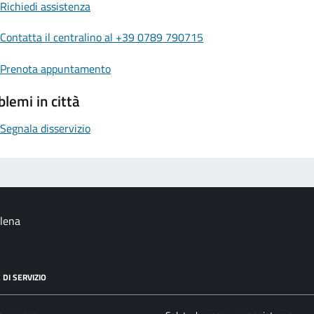
Richiedi assistenza
Contatta il centralino al +39 0789 790715
Prenota appuntamento
blemi in città
Segnala disservizio
alena
 DI SERVIZIO