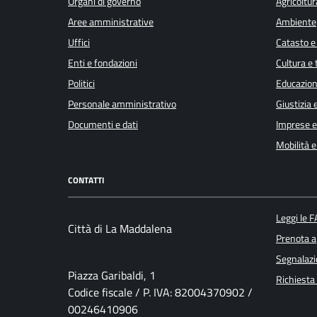
Organi di governo
Agricoltur
Aree amministrative
Ambiente
Uffici
Catasto e
Enti e fondazioni
Cultura e
Politici
Educazion
Personale amministrativo
Giustizia 
Documenti e dati
Imprese 
Mobilità e
CONTATTI
Leggi le 
Città di La Maddalena
Prenota 
Segnalazi
Piazza Garibaldi, 1
Richiesta
Codice fiscale / P. IVA: 82004370902 /
00246410906