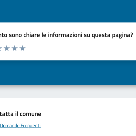
to sono chiare le informazioni su questa pagina?
a 1 a 5 stelle la pagina
 una stella su 5
luta 2 stelle su 5
Valuta 3 stelle su 5
Valuta 4 stelle su 5
Valuta 5 stelle su 5
tatta il comune
Domande Frequenti