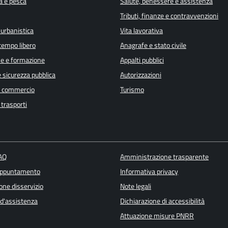
a e pesca
Salute, benessere e assistenza
Tributi, finanze e contravvenzioni
 urbanistica
Vita lavorativa
 tempo libero
Anagrafe e stato civile
e e formazione
Appalti pubblici
e sicurezza pubblica
Autorizzazioni
e commercio
Turismo
 trasporti
FAQ
Amministrazione trasparente
appuntamento
Informativa privacy
one disservizio
Note legali
 d'assistenza
Dichiarazione di accessibilità
Attuazione misure PNRR