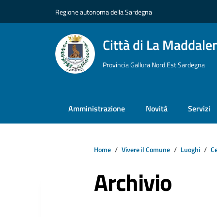
Vai ai contenuti
Vai al footer
Regione autonoma della Sardegna
Città di La Maddale
Provincia Gallura Nord Est Sardegna
Amministrazione
Novità
Servizi
Home
Vivere il Comune
Luoghi
Ce
Archivio