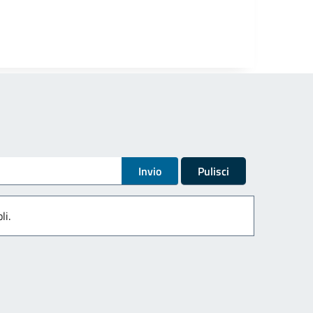
Invio
Pulisci
li.