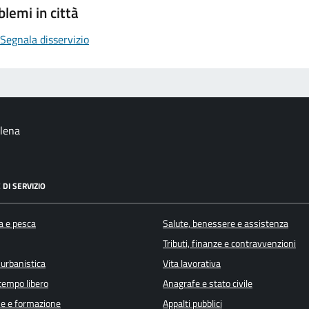
blemi in città
Segnala disservizio
alena
 DI SERVIZIO
a e pesca
Salute, benessere e assistenza
Tributi, finanze e contravvenzioni
 urbanistica
Vita lavorativa
 tempo libero
Anagrafe e stato civile
e e formazione
Appalti pubblici