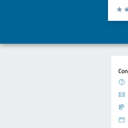
Valuta d
Valuta
Va
Con