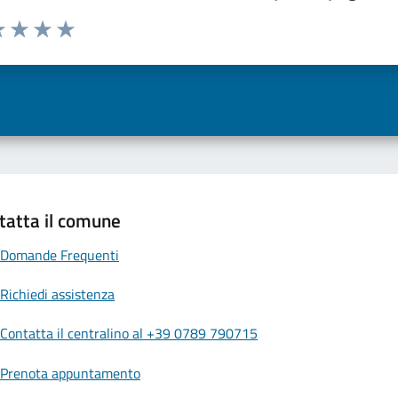
a 1 a 5 stelle la pagina
 una stella su 5
luta 2 stelle su 5
Valuta 3 stelle su 5
Valuta 4 stelle su 5
Valuta 5 stelle su 5
tatta il comune
Domande Frequenti
Richiedi assistenza
Contatta il centralino al +39 0789 790715
Prenota appuntamento