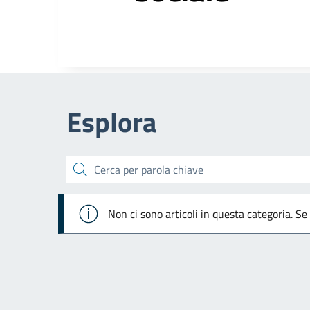
Esplora
cerca
Info
Non ci sono articoli in questa categoria. Se