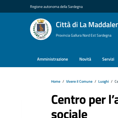
Vai ai contenuti
Vai al footer
Regione autonoma della Sardegna
Città di La Maddale
Provincia Gallura Nord Est Sardegna
Amministrazione
Novità
Servizi
Home
Vivere il Comune
Luoghi
Ce
Centro per l’
sociale