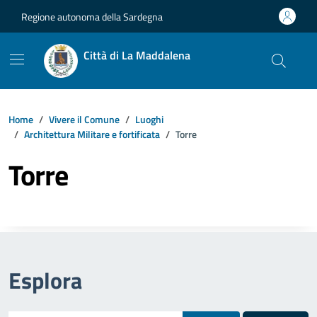
Vai ai contenuti
Vai al footer
Regione autonoma della Sardegna
Città di La Maddalena
Home
Vivere il Comune
Luoghi
Architettura Militare e fortificata
Torre
Torre
Esplora