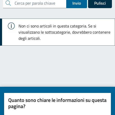
cerca
Invio
Pulisci
Info
Non ci sono articoli in questa categoria. Se si
visualizzano le sottocategorie, dovrebbero contenere
degli articoli.
Quanto sono chiare le informazioni su questa
pagina?