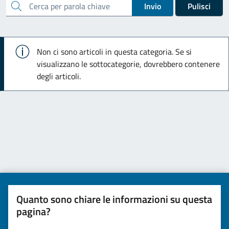
cerca
Invio
Pulisci
Info
Non ci sono articoli in questa categoria. Se si
visualizzano le sottocategorie, dovrebbero contenere
degli articoli.
Quanto sono chiare le informazioni su questa
pagina?