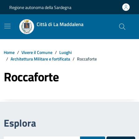
Vai ai contenuti
Vai al footer
Regione autonoma della Sardegna
Città di La Maddalena
Home
Vivere il Comune
Luoghi
Architettura Militare e fortificata
Roccaforte
Roccaforte
Esplora