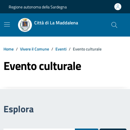
Vai ai contenuti
Vai al footer
Regione autonoma della Sardegna
Città di La Maddalena
Home
Vivere il Comune
Eventi
Evento culturale
Evento culturale
Esplora