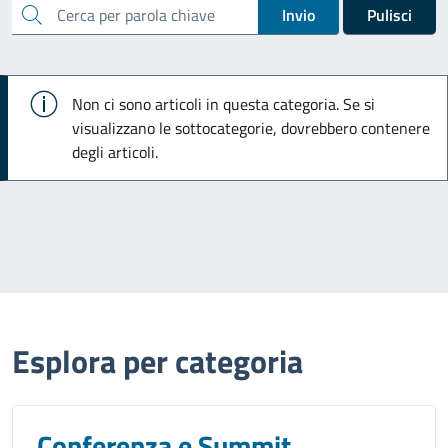
cerca
Invio
Pulisci
Info
Non ci sono articoli in questa categoria. Se si
visualizzano le sottocategorie, dovrebbero contenere
degli articoli.
Esplora per categoria
Conferenza e Summit