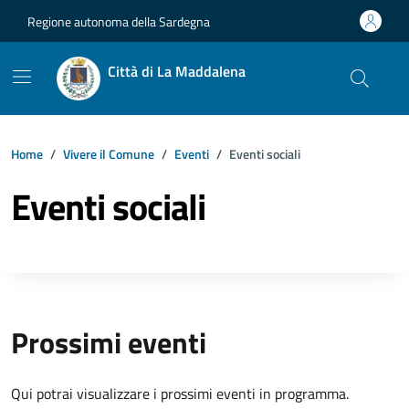
Vai ai contenuti
Vai al footer
Regione autonoma della Sardegna
Città di La Maddalena
Home
Vivere il Comune
Eventi
Eventi sociali
Eventi sociali
Prossimi eventi
Qui potrai visualizzare i prossimi eventi in programma.