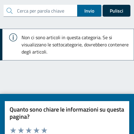
cerca
Invio
Pulisci
Info
Non ci sono articoli in questa categoria. Se si
visualizzano le sottocategorie, dovrebbero contenere
degli articoli.
Quanto sono chiare le informazioni su questa
pagina?
Valuta da 1 a 5 stelle la pagina