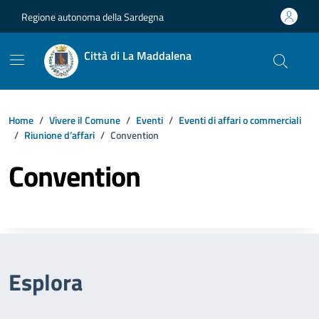
Vai ai contenuti
Vai al footer
Regione autonoma della Sardegna
Città di La Maddalena
Home
Vivere il Comune
Eventi
Eventi di affari o commerciali
Riunione d’affari
Convention
Convention
Esplora