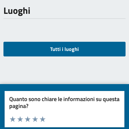
Luoghi
Tutti i luoghi
Quanto sono chiare le informazioni su questa
pagina?
Valuta da 1 a 5 stelle la pagina
Valuta una stella su 5
Valuta 2 stelle su 5
Valuta 3 stelle su 5
Valuta 4 stelle su 5
Valuta 5 stelle su 5