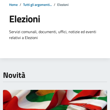
Home
Tutti gli argomenti...
Elezioni
Elezioni
Dettagli della notizia
Servizi comunali, documenti, uffici, notizie ed eventi
relativi a Elezioni
Novità