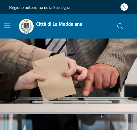
Vai ai contenuti
Vai al footer
Regione autonoma della Sardegna
Città di La Maddalena