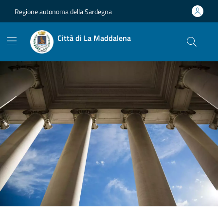
Vai ai contenuti
Vai al footer
Regione autonoma della Sardegna
Città di La Maddalena