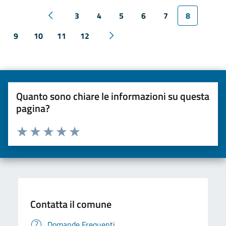
3
4
5
6
7
8
9
10
11
12
Quanto sono chiare le informazioni su questa
pagina?
Valuta da 1 a 5 stelle la pagina
Valuta una stella su 5
Valuta 2 stelle su 5
Valuta 3 stelle su 5
Valuta 4 stelle su 5
Valuta 5 stelle su 5
Contatta il comune
Domande Frequenti