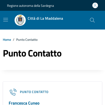
Vai ai contenuti
Vai al footer
Regione autonoma della Sardegna
Città di La Maddalena
Home
Punto Contatto
Punto Contatto
PUNTO CONTATTO
Francesca Cuneo