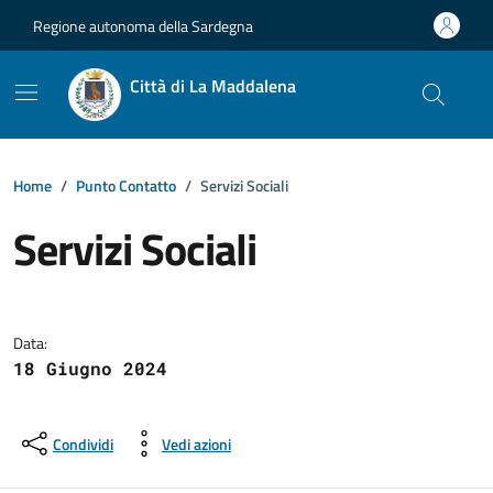
Vai ai contenuti
Vai al footer
Regione autonoma della Sardegna
Città di La Maddalena
Home
Punto Contatto
Servizi Sociali
Servizi Sociali
Dettagli della notizia
Data:
18 Giugno 2024
Condividi
Vedi azioni