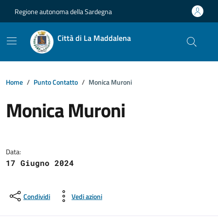
Vai ai contenuti
Vai al footer
Regione autonoma della Sardegna
Città di La Maddalena
Home
Punto Contatto
Monica Muroni
Monica Muroni
Dettagli della notizia
Data:
17 Giugno 2024
Condividi
Vedi azioni