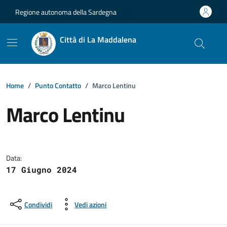
Vai ai contenuti
Vai al footer
Regione autonoma della Sardegna
Città di La Maddalena
Home
Punto Contatto
Marco Lentinu
Marco Lentinu
Dettagli della notizia
Data:
17 Giugno 2024
Condividi
Vedi azioni