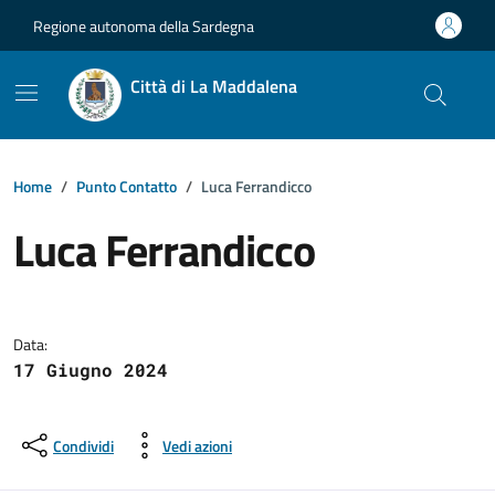
Vai ai contenuti
Vai al footer
Regione autonoma della Sardegna
Città di La Maddalena
Home
Punto Contatto
Luca Ferrandicco
Luca Ferrandicco
Dettagli della notizia
Data:
17 Giugno 2024
Condividi
Vedi azioni