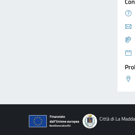
Con
Pro
Città di La Madd