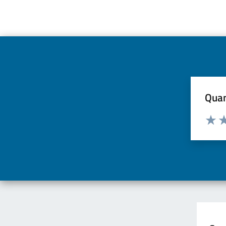
Quan
Valuta d
Valuta
Va