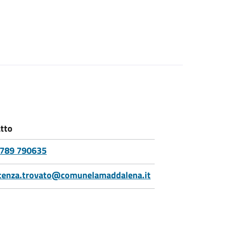
tto
0789 790635
tenza.trovato@comunelamaddalena.it