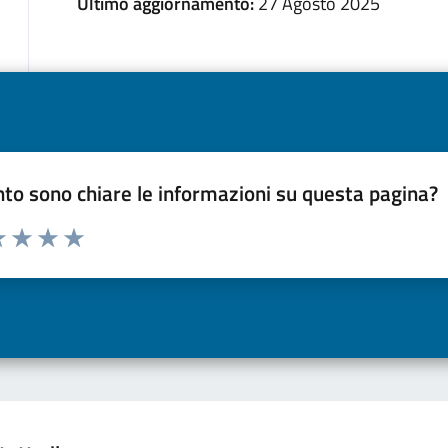
Ultimo aggiornamento:
27 Agosto 2025
to sono chiare le informazioni su questa pagina?
a 1 a 5 stelle la pagina
 una stella su 5
luta 2 stelle su 5
Valuta 3 stelle su 5
Valuta 4 stelle su 5
Valuta 5 stelle su 5