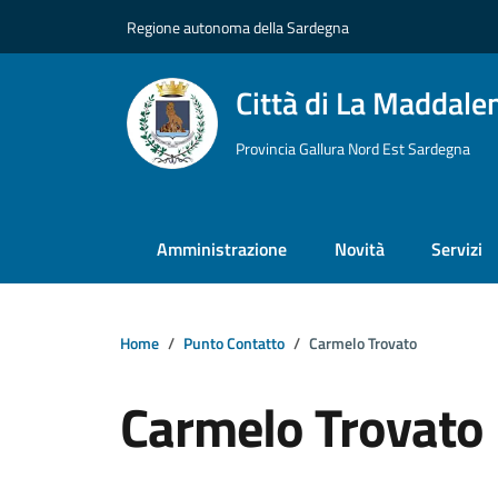
Vai ai contenuti
Vai al footer
Regione autonoma della Sardegna
Città di La Maddale
Provincia Gallura Nord Est Sardegna
Amministrazione
Novità
Servizi
Home
Punto Contatto
Carmelo Trovato
Carmelo Trovato
Dettagli della notizi