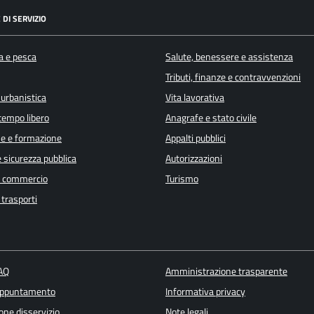
 DI SERVIZIO
a e pesca
Salute, benessere e assistenza
Tributi, finanze e contravvenzioni
 urbanistica
Vita lavorativa
 tempo libero
Anagrafe e stato civile
e e formazione
Appalti pubblici
e sicurezza pubblica
Autorizzazioni
e commercio
Turismo
 trasporti
FAQ
Amministrazione trasparente
appuntamento
Informativa privacy
one disservizio
Note legali