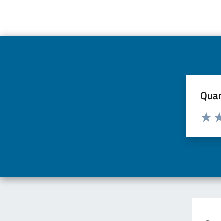
Quan
Valuta d
Valuta
Va