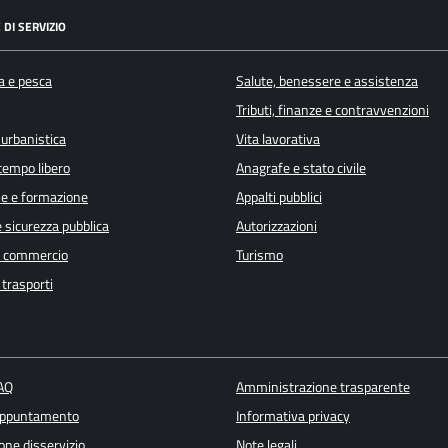
 DI SERVIZIO
a e pesca
Salute, benessere e assistenza
Tributi, finanze e contravvenzioni
 urbanistica
Vita lavorativa
 tempo libero
Anagrafe e stato civile
e e formazione
Appalti pubblici
e sicurezza pubblica
Autorizzazioni
e commercio
Turismo
 trasporti
FAQ
Amministrazione trasparente
appuntamento
Informativa privacy
one disservizio
Note legali