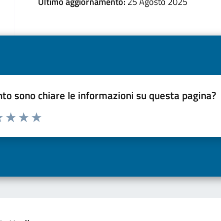
Ultimo aggiornamento:
25 Agosto 2025
to sono chiare le informazioni su questa pagina?
a 1 a 5 stelle la pagina
 una stella su 5
luta 2 stelle su 5
Valuta 3 stelle su 5
Valuta 4 stelle su 5
Valuta 5 stelle su 5