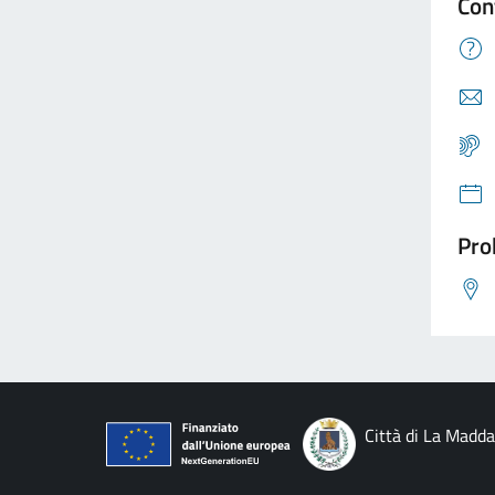
Con
Pro
Città di La Madd