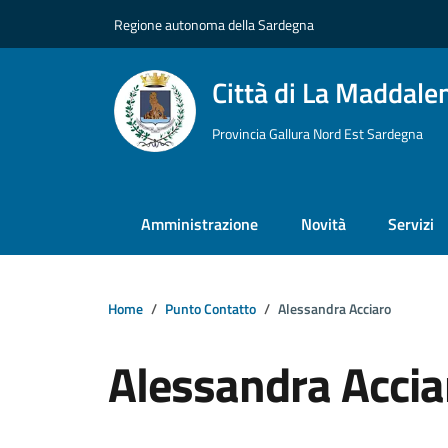
Vai ai contenuti
Vai al footer
Regione autonoma della Sardegna
Città di La Maddale
Provincia Gallura Nord Est Sardegna
Amministrazione
Novità
Servizi
Home
Punto Contatto
Alessandra Acciaro
Alessandra Accia
Dettagli della notizi