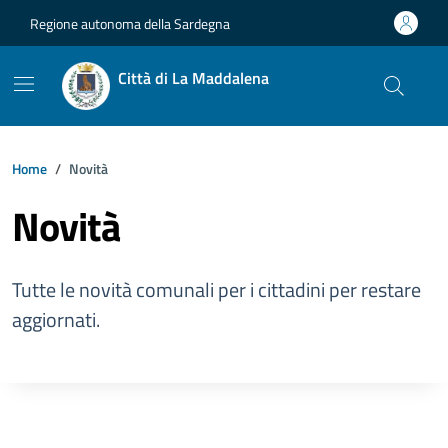
Vai ai contenuti
Vai al footer
Regione autonoma della Sardegna
Città di La Maddalena
Home
Novità
Novità
Tutte le novità comunali per i cittadini per restare
aggiornati.