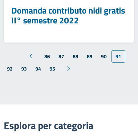
Domanda contributo nidi gratis
II° semestre 2022
86
87
88
89
90
91
92
93
94
95
Esplora per categoria