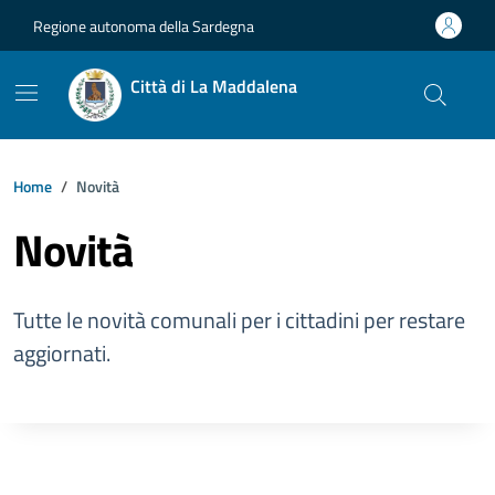
Vai ai contenuti
Vai al footer
Regione autonoma della Sardegna
Città di La Maddalena
Home
Novità
Novità
Tutte le novità comunali per i cittadini per restare
aggiornati.