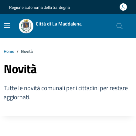
Vai ai contenuti
Vai al footer
Regione autonoma della Sardegna
Città di La Maddalena
Home
Novità
Novità
Tutte le novità comunali per i cittadini per restare
aggiornati.