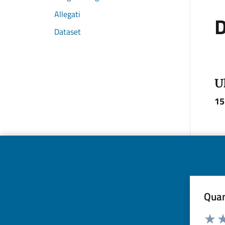
Allegati
D
Dataset
U
15
Quan
Valuta d