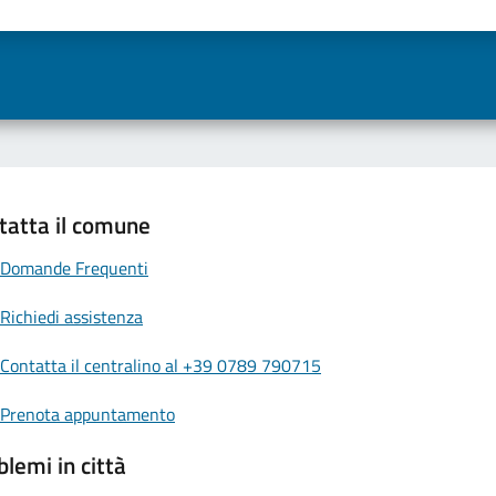
 una stella su 5
luta 2 stelle su 5
Valuta 3 stelle su 5
Valuta 4 stelle su 5
Valuta 5 stelle su 5
tatta il comune
Domande Frequenti
Richiedi assistenza
Contatta il centralino al +39 0789 790715
Prenota appuntamento
blemi in città