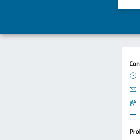
Valuta
Va
Con
Pro