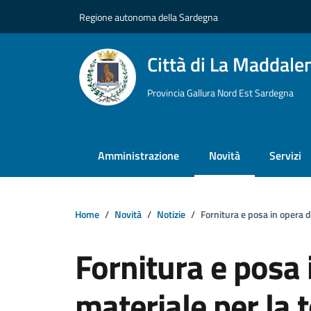
Vai ai contenuti
Vai al footer
Regione autonoma della Sardegna
Città di La Maddale
Provincia Gallura Nord Est Sardegna
Amministrazione
Novità
Servizi
Home
Novità
Notizie
Fornitura e posa in opera 
Fornitura e posa 
materiale per la