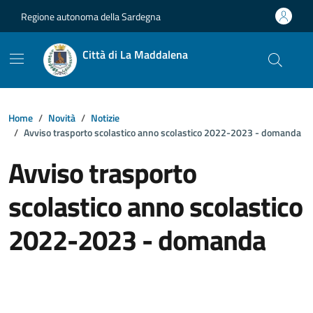
Vai ai contenuti
Vai al footer
Regione autonoma della Sardegna
Città di La Maddalena
Home
Novità
Notizie
Avviso trasporto scolastico anno scolastico 2022-2023 - domanda
Avviso trasporto
scolastico anno scolastico
2022-2023 - domanda
Dettagli della notizia