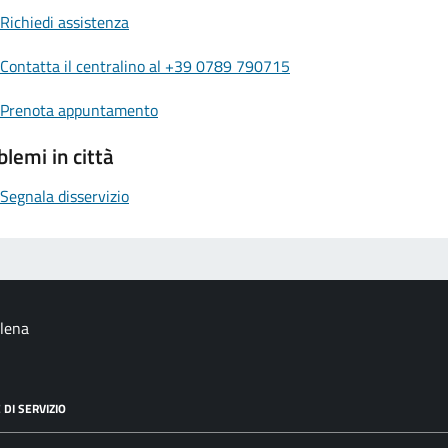
Richiedi assistenza
Contatta il centralino al +39 0789 790715
Prenota appuntamento
blemi in città
Segnala disservizio
alena
 DI SERVIZIO