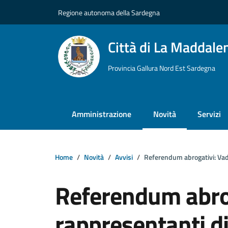
Vai ai contenuti
Vai al footer
Regione autonoma della Sardegna
Città di La Maddale
Provincia Gallura Nord Est Sardegna
Amministrazione
Novità
Servizi
Home
Novità
Avvisi
Referendum abrogativi: Vad
Referendum abro
rappresentanti di