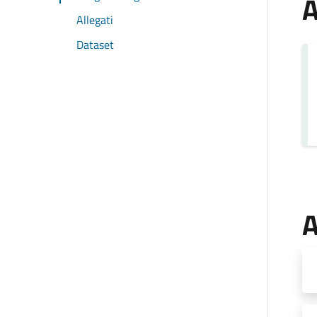
A
Allegati
Dataset
A