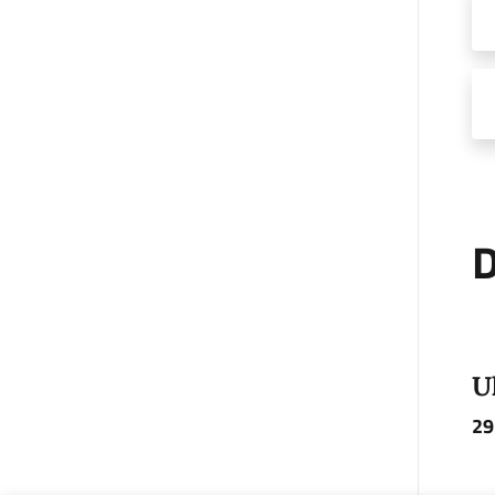
D
U
29