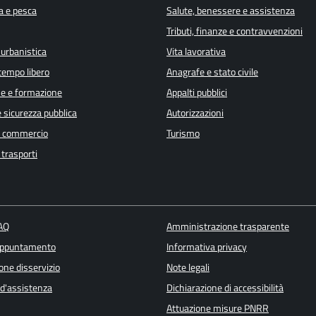
a e pesca
Salute, benessere e assistenza
Tributi, finanze e contravvenzioni
 urbanistica
Vita lavorativa
 tempo libero
Anagrafe e stato civile
e e formazione
Appalti pubblici
e sicurezza pubblica
Autorizzazioni
e commercio
Turismo
 trasporti
FAQ
Amministrazione trasparente
appuntamento
Informativa privacy
one disservizio
Note legali
 d'assistenza
Dichiarazione di accessibilità
Attuazione misure PNRR