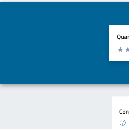
Quan
Valuta d
Valuta
Va
Con