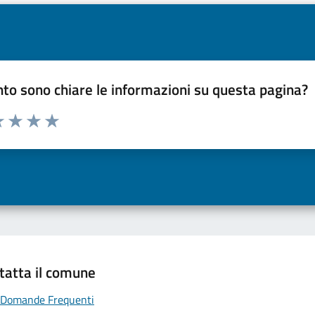
to sono chiare le informazioni su questa pagina?
a 1 a 5 stelle la pagina
 una stella su 5
luta 2 stelle su 5
Valuta 3 stelle su 5
Valuta 4 stelle su 5
Valuta 5 stelle su 5
tatta il comune
Domande Frequenti