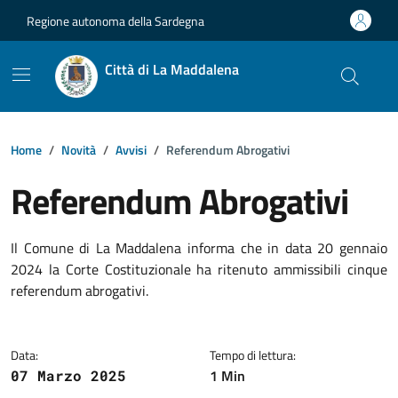
Vai ai contenuti
Vai al footer
Regione autonoma della Sardegna
Città di La Maddalena
Home
Novità
Avvisi
Referendum Abrogativi
Referendum Abrogativi
Dettagli della notizia
Il Comune di La Maddalena informa che in data 20 gennaio
2024 la Corte Costituzionale ha ritenuto ammissibili cinque
referendum abrogativi.
Data:
Tempo di lettura:
1 Min
07 Marzo 2025