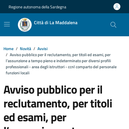
Vai ai contenuti
Vai al footer
Regione autonoma della Sardegna
Città di La Maddalena
Home
Novità
Avvisi
Avviso pubblico per il reclutamento, per titoli ed esami, per
l’assunzione a tempo pieno e indeterminato per diversi profili
professionali - area degli istruttori - ccnl comparto del personale
funzioni locali
Avviso pubblico per il
reclutamento, per titoli
ed esami, per