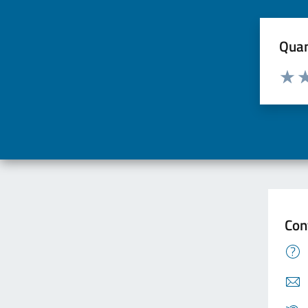
Quan
Valuta d
Valuta
Va
Con