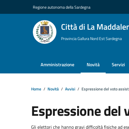
Vai ai contenuti
Vai al footer
Regione autonoma della Sardegna
Città di La Maddale
Provincia Gallura Nord Est Sardegna
Amministrazione
Novità
Servizi
Home
Novità
Avvisi
Espressione del voto assist
Espressione del v
Dettagli della notizi
Gli elettori che hanno gravi difficoltà fisiche ad es