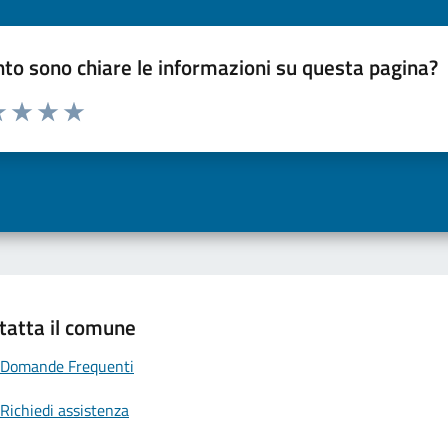
to sono chiare le informazioni su questa pagina?
a 1 a 5 stelle la pagina
 una stella su 5
luta 2 stelle su 5
Valuta 3 stelle su 5
Valuta 4 stelle su 5
Valuta 5 stelle su 5
tatta il comune
Domande Frequenti
Richiedi assistenza