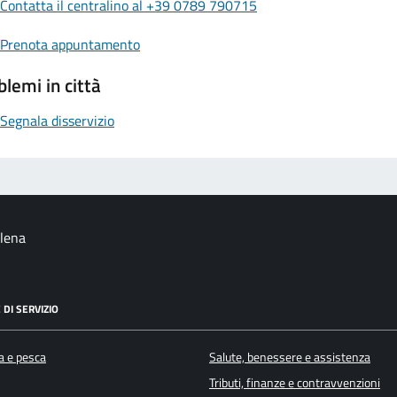
Contatta il centralino al +39 0789 790715
Prenota appuntamento
blemi in città
Segnala disservizio
alena
 DI SERVIZIO
a e pesca
Salute, benessere e assistenza
Tributi, finanze e contravvenzioni