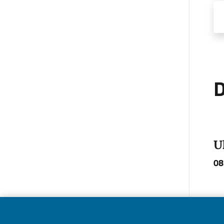
D
U
08