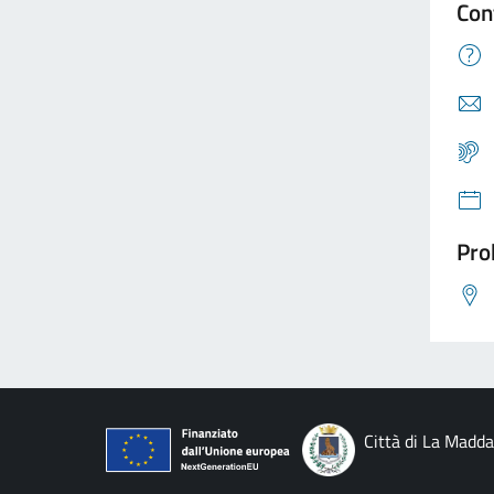
Con
Pro
Città di La Madd