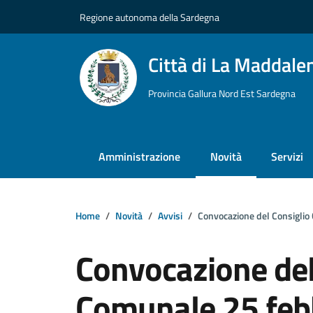
Vai ai contenuti
Vai al footer
Regione autonoma della Sardegna
Città di La Maddale
Provincia Gallura Nord Est Sardegna
Amministrazione
Novità
Servizi
Home
Novità
Avvisi
Convocazione del Consigli
Convocazione del
Comunale 25 feb