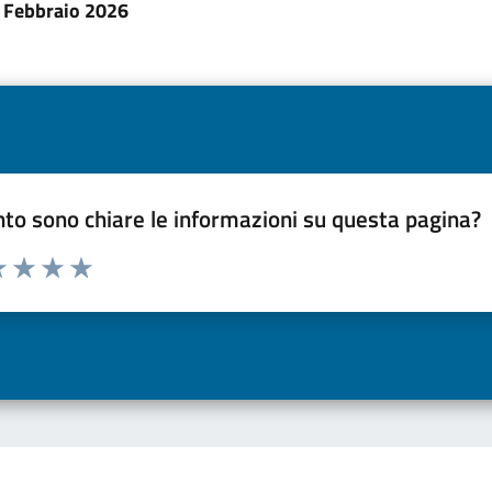
 Febbraio 2026
to sono chiare le informazioni su questa pagina?
a 1 a 5 stelle la pagina
 una stella su 5
luta 2 stelle su 5
Valuta 3 stelle su 5
Valuta 4 stelle su 5
Valuta 5 stelle su 5