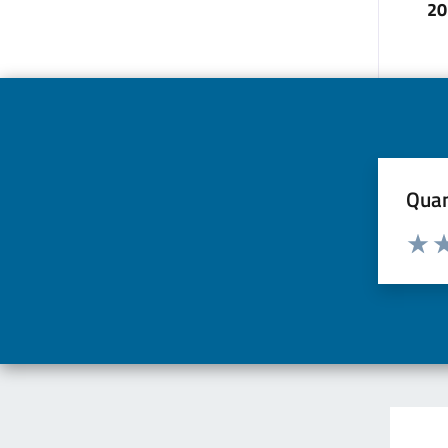
20
Quan
Valuta d
Valuta
Va