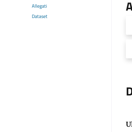
A
Allegati
Dataset
D
U