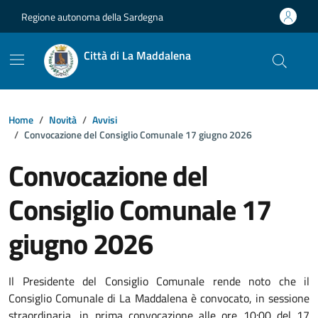
Vai ai contenuti
Vai al footer
Regione autonoma della Sardegna
Città di La Maddalena
Home
Novità
Avvisi
Convocazione del Consiglio Comunale 17 giugno 2026
Convocazione del
Consiglio Comunale 17
giugno 2026
Dettagli della notizia
Il Presidente del Consiglio Comunale rende noto che il
Consiglio Comunale di La Maddalena è convocato, in sessione
straordinaria, in prima convocazione alle ore 10:00 del 17