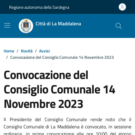
Vai ai contenuti
Vai al footer
Regione autonoma della Sardegna
Città di La Maddalena
Home
Novità
Avvisi
Convocazione del Consiglio Comunale 14 Novembre 2023
Convocazione del
Consiglio Comunale 14
Novembre 2023
Dettagli della notizia
Il Presidente del Consiglio Comunale rende noto che il
Consiglio Comunale di La Maddalena è convocato, in sessione
ordinaria, in prima convocazione alle ore 10:00 del giorno