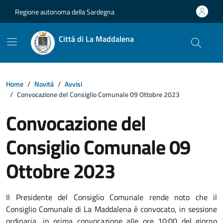
Vai ai contenuti
Vai al footer
Regione autonoma della Sardegna
Città di La Maddalena
Home
Novità
Avvisi
Convocazione del Consiglio Comunale 09 Ottobre 2023
Convocazione del
Consiglio Comunale 09
Ottobre 2023
Dettagli della notizia
Il Presidente del Consiglio Comunale rende noto che il
Consiglio Comunale di La Maddalena è convocato, in sessione
ordinaria, in prima convocazione alle ore 10:00 del giorno