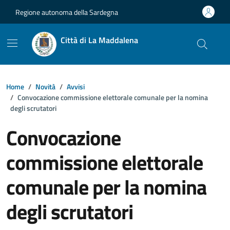
Vai ai contenuti
Vai al footer
Regione autonoma della Sardegna
Città di La Maddalena
Home
Novità
Avvisi
Convocazione commissione elettorale comunale per la nomina
degli scrutatori
Convocazione
commissione elettorale
comunale per la nomina
degli scrutatori