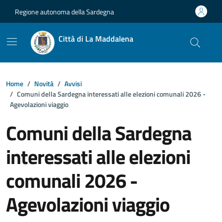
Vai ai contenuti
Vai al footer
Regione autonoma della Sardegna
Città di La Maddalena
Home
Novità
Avvisi
Comuni della Sardegna interessati alle elezioni comunali 2026 -
Agevolazioni viaggio
Comuni della Sardegna
interessati alle elezioni
comunali 2026 -
Agevolazioni viaggio