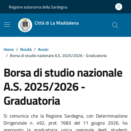
Vai ai contenuti
Vai al footer
Regione autonoma della Sardegna
Città di La Maddalena
Home
Novità
Avvisi
Borsa di studio nazionale A.S. 2025/2026 - Graduatoria
Borsa di studio nazionale
A.S. 2025/2026 -
Graduatoria
Dettagli della notizia
Si comunica che la Regione Sardegna, con Determinazione
Dirigenziale n. 492, prot. 7683 del 11 giugno 2026, ha
approvato la graduatoria unica regionale degli studenti