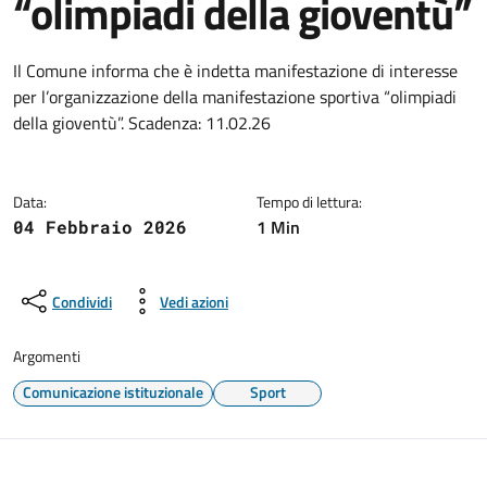
“olimpiadi della gioventù”
Dettagli della notizia
Il Comune informa che è indetta manifestazione di interesse
per l’organizzazione della manifestazione sportiva “olimpiadi
della gioventù”. Scadenza: 11.02.26
Data:
Tempo di lettura:
1 Min
04 Febbraio 2026
Condividi
Vedi azioni
Argomenti
Comunicazione istituzionale
Sport