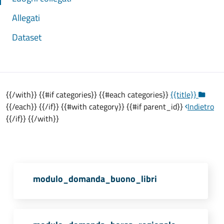
Allegati
Dataset
{{/with}} {{#if categories}} {{#each categories}}
{{title}}
{{/each}} {{/if}} {{#with category}} {{#if parent_id}}
Indietro
{{/if}} {{/with}}
modulo_domanda_buono_libri
PDF