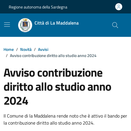
Vai ai contenuti
Vai al footer
Regione autonoma della Sardegna
Città di La Maddalena
Home
Novità
Avvisi
Avviso contribuzione diritto allo studio anno 2024
Avviso contribuzione
diritto allo studio anno
2024
Dettagli della notizia
Il Comune di la Maddalena rende noto che è attivo il bando per
la contribuzione diritto allo studio anno 2024.