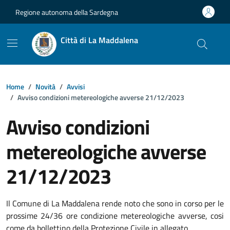
Vai ai contenuti
Vai al footer
Regione autonoma della Sardegna
Città di La Maddalena
Home
Novità
Avvisi
Avviso condizioni metereologiche avverse 21/12/2023
Avviso condizioni
metereologiche avverse
21/12/2023
Dettagli della notizia
Il Comune di La Maddalena rende noto che sono in corso per le
prossime 24/36 ore condizione metereologiche avverse, cosi
come da bollettino della Protezione Civile in allegato.