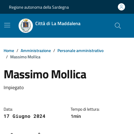
Vai ai contenuti
Vai al footer
Regione autonoma della Sardegna
Città di La Maddalena
Home
Amministrazione
Personale amministrativo
Massimo Mollica
Massimo Mollica
Dettagli della notizia
Impiegato
Data:
Tempo di lettura:
1min
17 Giugno 2024