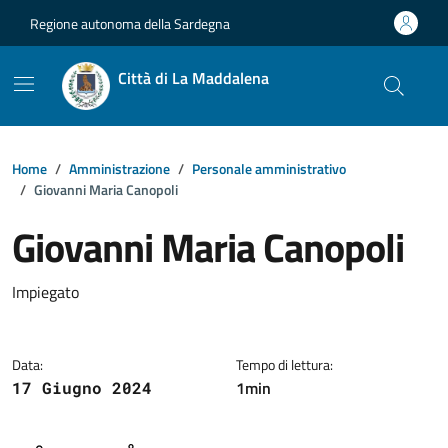
Vai ai contenuti
Vai al footer
Regione autonoma della Sardegna
Città di La Maddalena
Home
Amministrazione
Personale amministrativo
Giovanni Maria Canopoli
Giovanni Maria Canopoli
Dettagli della notizia
Impiegato
Data:
Tempo di lettura:
1min
17 Giugno 2024