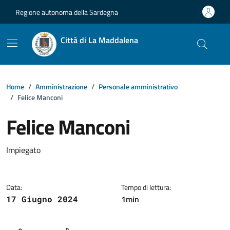
Vai ai contenuti
Vai al footer
Regione autonoma della Sardegna
Città di La Maddalena
Home
Amministrazione
Personale amministrativo
Felice Manconi
Felice Manconi
Dettagli della notizia
Impiegato
Data:
Tempo di lettura:
1min
17 Giugno 2024